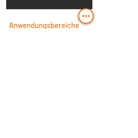
Anwendungsbereiche
Bahn- und Verkehrstechnik,
•
Schienenfahrzeuge
Bau- und Landmaschinen
•
Fördertechnik
•
Marinetechnik
•
Flughafenhebetechnik
•
Militärtechnik
•
Pumpen und Kompressoren
•
Müllpressen
•
Werkzeugmaschinen
•
Personentransport
•
Tunnelbohrmaschinen
•