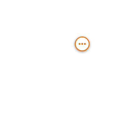
Sie planen ein
Hydraulikprojekt?
Kontaktieren Sie uns:
Senden
BLT Hydraulic Components GmbH
Verwaltung und
Hydraulikkomponenten: