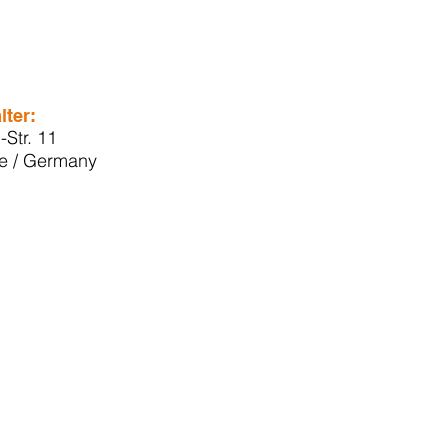
lter:
Str. 11
e / Germany