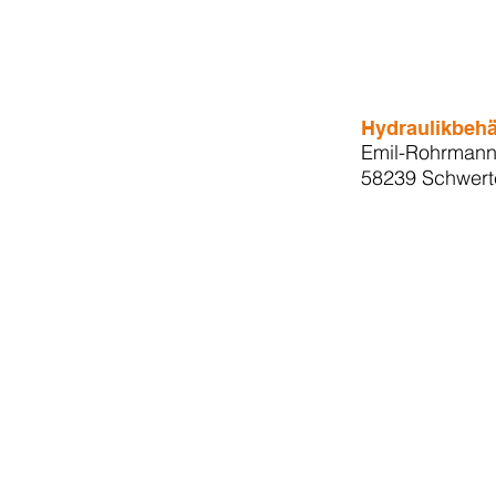
Hydraulikbehä
Emil-Rohrmann-
58239 Schwert
Sie planen ein Hydraulikprojekt?