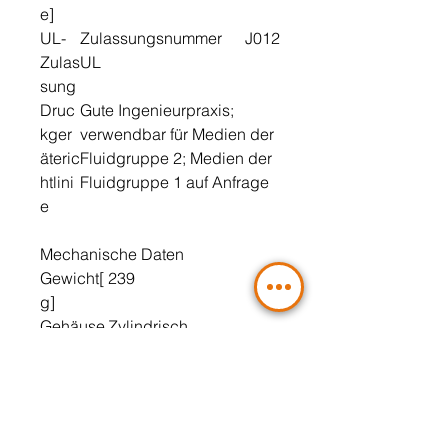
e]
UL-
Zulassungsnummer
J012
Zulas
UL
sung
Druc
Gute Ingenieurpraxis;
kger
verwendbar für Medien der
äteric
Fluidgruppe 2; Medien der
htlini
Fluidgruppe 1 auf Anfrage
e
Mechanische Daten
Gewicht[
239
g]
Gehäuse
Zylindrisch
Abmessu
Ø 34 / L = 90,7
ngen[mm
]
Werkstoff
1.4404 (Edelstahl /
e
316L); PBT+PC-GF30;