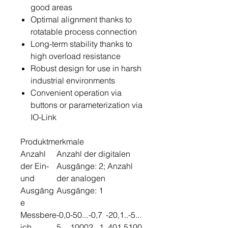
good areas
Optimal alignment thanks to
rotatable process connection
Long-term stability thanks to
high overload resistance
Robust design for use in harsh
industrial environments
Convenient operation via
buttons or parameterization via
IO-Link
Produktmerkmale
Anzahl
Anzahl der digitalen
der Ein-
Ausgänge: 2; Anzahl
und
der analogen
Ausgäng
Ausgänge: 1
e
Messbere
-0,0
-50...
-0,7
-20,1..
-5...
ich
5...
1000
2...1
.401,5
100