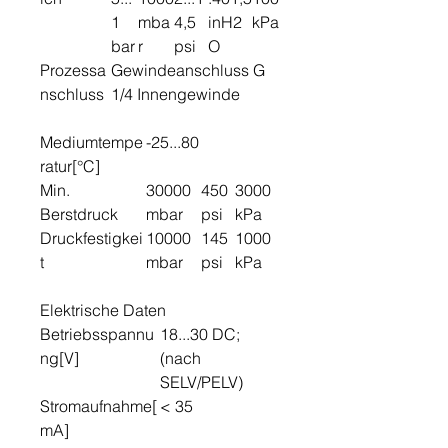
1
mba
4,5
inH2
kPa
bar
r
psi
O
Prozessa
Gewindeanschluss G
nschluss
1/4 Innengewinde
Mediumtempe
-25...80
ratur[°C]
Min.
30000
450
3000
Berstdruck
mbar
psi
kPa
Druckfestigkei
10000
145
1000
t
mbar
psi
kPa
Elektrische Daten
Betriebsspannu
18...30 DC;
ng[V]
(nach
SELV/PELV)
Stromaufnahme[
< 35
mA]