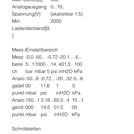
Analogausgang
0...10;
Spannung[V]
(skalierbar 1:5)
Min.
2000
Lastwiderstand[Ω
]
Mess-/Einstellbereich
Mess
-0,0
-50...
-0,72
-20,1...
-5...
berei
5...1
1000
...14,
401,5
100
ch
bar
mbar
5 psi
inH2O
kPa
Analo
-50...8
-0,72...
-20...32
-5...8
gstart
00
11,6
1
0
punkt
mbar
psi
inH2O
kPa
Analo
150...1
2,18...
60,5...4
15...1
gend
000
14,5
01,5
00
punkt
mbar
psi
inH2O
kPa
Schnittstellen