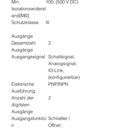
Min.
100; (500 V DC)
Isolationswiderst
and[MΩ]
Schutzklasse
III
Ausgänge
Gesamtzahl
2
Ausgänge
Ausgangssignal
Schaltsignal;
Analogsignal;
IO-Link;
(konfigurierbar)
Elektrische
PNP/NPN
Ausführung
Anzahl der
2
digitalen
Ausgänge
Ausgangsfunktio
Schließer /
n
Öffner;