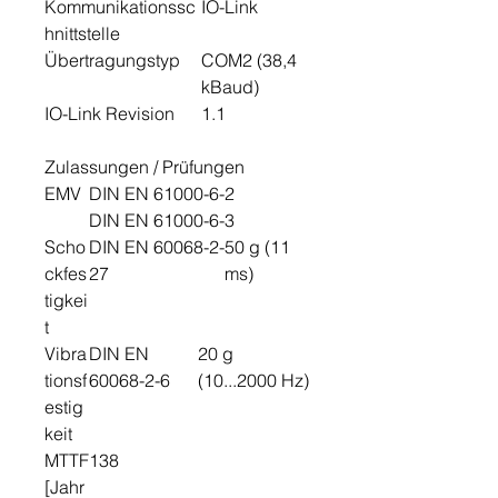
Kommunikationssc
IO-Link
hnittstelle
Übertragungstyp
COM2 (38,4
kBaud)
IO-Link Revision
1.1
Zulassungen / Prüfungen
EMV
DIN EN 61000-6-2
DIN EN 61000-6-3
Scho
DIN EN 60068-2-
50 g (11
ckfes
27
ms)
tigkei
t
Vibra
DIN EN
20 g
tionsf
60068-2-6
(10...2000 Hz)
estig
keit
MTTF
138
[Jahr