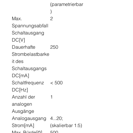
(parametrierbar
)
Max.
2
Spannungsabfall
Schaltausgang
DC[V]
Dauerhafte
250
Strombelastbarke
it des
Schaltausgangs
DC[mA]
Schaltfrequenz
< 500
DC[Hz]
Anzahl der
1
analogen
Ausgänge
Analogausgang
4...20;
Strom[mA]
(skalierbar 1:5)
Max. Bürde[Ω]
500