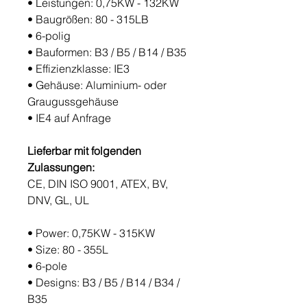
•
Leistungen: 0,75KW - 132KW
•
Baugrößen: 80 - 315L
B
• 6-polig
•
Bauformen: B3 / B5 / B14 / B35
• Effizienzklasse: IE3
• Gehäuse: Aluminium- oder
Graugussgehäuse
• IE4 auf Anfrage
Lieferbar mit folgenden
Zulassungen:
CE, DIN ISO 9001, ATEX, BV,
DNV, GL, UL
•
Power: 0,75KW - 315KW
•
Size: 80 - 355L
• 6-pole
•
Designs: B3 / B5 / B14 / B34 /
B35