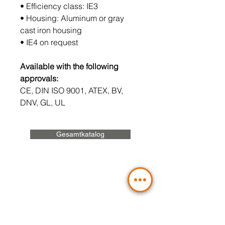
• Efficiency class: IE3
• Housing: Aluminum or gray
cast iron housing
• IE4 on request
Available with the following
approvals:
CE, DIN ISO 9001, ATEX, BV,
DNV, GL, UL
Gesamtkatalog
Sie planen ein
Hydraulikprojekt?
Kontaktieren Sie uns: