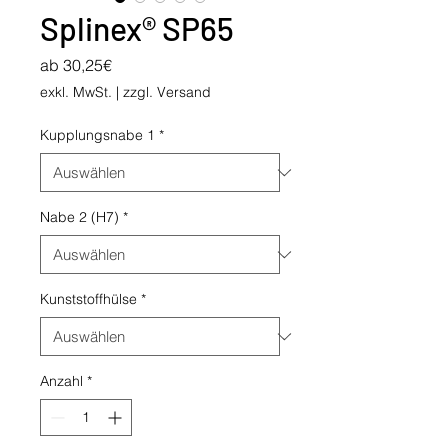
Splinex® SP65
Sale-
ab
30,25€
Preis
exkl. MwSt.
|
zzgl. Versand
Kupplungsnabe 1
*
Nabe 2 (H7)
*
Kunststoffhülse
*
Anzahl
*