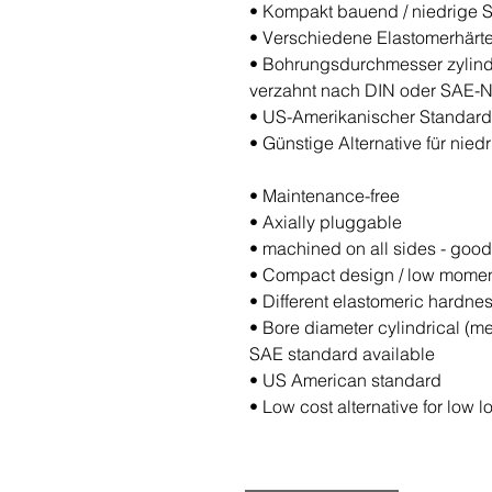
•
Kompakt bauend / niedrige
•
Verschiedene Elastomerhärt
•
Bohrungsdurchmesser zylindri
verzahnt nach DIN oder SAE-No
•
US-Amerikanischer Standard
•
Günstige Alternative für nie
•
Maintenance-free
•
Axially pluggable
•
machined on all sides - good
•
Compact design / low moment 
•
Different elastomeric hardnes
•
Bore diameter cylindrical (me
SAE standard available
•
US American standard
•
Low cost alternative for low l