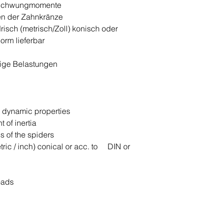
 Schwungmomente
en der Zahnkränze
sch (metrisch/Zoll) konisch oder
rm lieferbar
drige Belastungen
 dynamic properties
of inertia
s of the spiders
tric / inch) conical or acc. to DIN or
oads