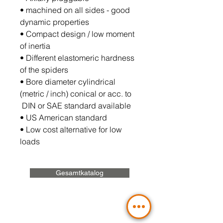
•
machined on all sides - good
dynamic properties
•
Compact design / low moment
of inertia
•
Different elastomeric hardness
of the spiders
•
Bore diameter cylindrical
(metric / inch) conical or acc. to
DIN or SAE standard available
•
US American standard
•
Low cost alternative for low
loads
Gesamtkatalog
Sie planen ein