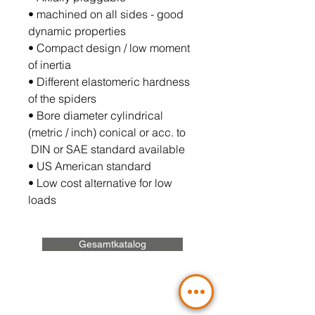
•
machined on all sides - good
dynamic properties
•
Compact design / low moment
of inertia
•
Different elastomeric hardness
of the spiders
•
Bore diameter cylindrical
(metric / inch) conical or acc. to
DIN or SAE standard available
•
US American standard
•
Low cost alternative for low
loads
Gesamtkatalog
Sie planen ein