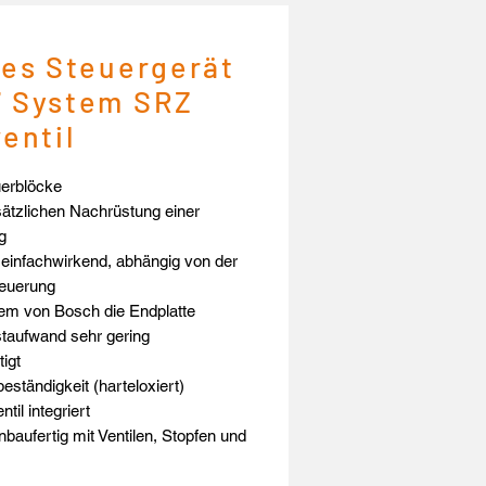
hes Steuergerät
7 System SRZ
entil
uerblöcke
sätzlichen Nachrüstung einer
g
einfachwirkend, abhängig von der
teuerung
em von Bosch die Endplatte
taufwand sehr gering
igt
eständigkeit (harteloxiert)
il integriert
nbaufertig mit Ventilen, Stopfen und