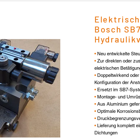
Elektrisc
Bosch SB
Hydraulikv
•
Neu entwickelte Ste
•
Zur direkten oder zu
elektrischen Betätigun
•
Doppeltwirkend oder 
Konfiguration der Ans
•
Ersetzt im SB7-Syst
•
Montage- und Umrüs
•
Aus Aluminium gefert
•
Optimale Korrosionsb
•
Druckbegrenzungsvent
•
Lieferung komplett ei
Dichtungen